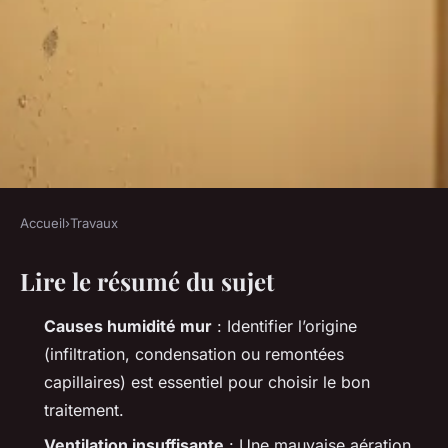
Accueil
›
Travaux
TRAVAUX
Lire le résumé du sujet
Top solutions pour éliminer
l'humidité des murs
Causes humidité mur
: Identifier l’origine
efficacement
(infiltration, condensation ou remontées
capillaires) est essentiel pour choisir le bon
Auberte
•
02/04/2026 17:15
•
9 min de lecture
traitement.
Ventilation insuffisante
: Une mauvaise aération