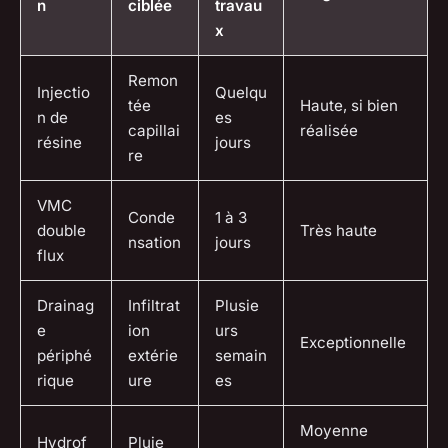
n
ciblée
travau
x
Remon
Injectio
Quelqu
tée
Haute, si bien
n de
es
capillai
réalisée
résine
jours
re
VMC
Conde
1 à 3
double
Très haute
nsation
jours
flux
Drainag
Infiltrat
Plusie
e
ion
urs
Exceptionnelle
périphé
extérie
semain
rique
ure
es
Moyenne
Hydrof
Pluie